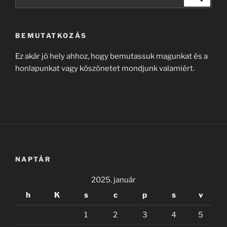
a
következő
kifejezésre:
BEMUTATKOZÁS
Ez akár jó hely ahhoz, hogy bemutassuk magunkat és a
honlapunkat vagy köszönetet mondjunk valamiért.
NAPTÁR
2025. január
h
K
s
c
p
s
v
1
2
3
4
5