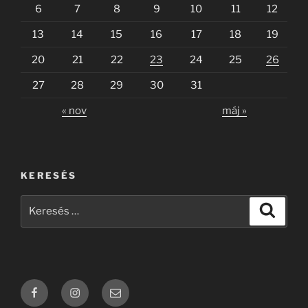
6
7
8
9
10
11
12
13
14
15
16
17
18
19
20
21
22
23
24
25
26
27
28
29
30
31
« nov
máj »
KERESÉS
Keresés
Keresé
a
következő
kifejezésre:
Facebook
Instagram
webadmin: