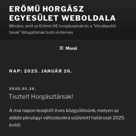
Tartalomhoz
ERŐMŰ HORGÁSZ
EGYESÜLET WEBOLDALA
Minden, amit az Erőmű HE horgászainak és a "Vízválasztói
tavak" látogatóinak tudni érdemes
Menü
NAP:
2025. JANUÁR 26.
BEKÜLDVE:
2025.01.26.
Tisztelt Horgásztársak!
A mai napon lezajlott éves közgyűlésünk, melyen az
alábbi pénzügyi változásokra született határozat 2025.
évtől: