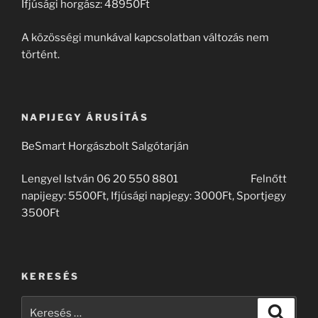
Ifjúsági horgász: 48950Ft
A közösségi munkával kapcsolatban változás nem
történt.
NAPIJEGY ÁRUSÍTÁS
BeSmart Horgászbolt Salgótarján
Lengyel István 06 20 550 8801 Felnőtt
napijegy: 5500Ft, Ifjúsági napjegy: 3000Ft, Sportjegy
3500Ft
KERESÉS
Keresés
Keresé