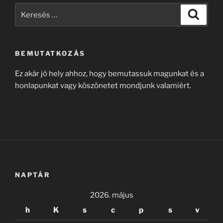
Keresés
Keresé
a
következő
kifejezésre:
BEMUTATKOZÁS
Ez akár jó hely ahhoz, hogy bemutassuk magunkat és a
honlapunkat vagy köszönetet mondjunk valamiért.
NAPTÁR
2026. május
h
K
s
c
p
s
v