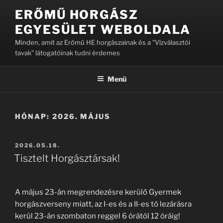
Tartalomhoz
ERŐMŰ HORGÁSZ
EGYESÜLET WEBOLDALA
Minden, amit az Erőmű HE horgászainak és a "Vízválasztói
tavak" látogatóinak tudni érdemes
Menü
HÓNAP:
2026. MÁJUS
BEKÜLDVE:
2026.05.18.
Tisztelt Horgásztársak!
A május 23-án megrendezésre kerülő Gyermek
horgászverseny miatt, az I-es és a II-es tó lezárásra
kerül 23-án szombaton reggel 6 órától 12 óráig!