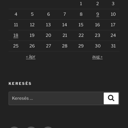
1
2
3
4
5
6
7
8
9
10
11
12
13
14
15
16
17
18
19
20
21
22
23
24
25
26
27
28
29
30
31
« ápr
aug »
KERESÉS
Keresés
Keresé
a
következő
kifejezésre: