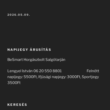
BEKÜLDVE:
2026.05.09.
NAPIJEGY ÁRUSÍTÁS
BeSmart Horgászbolt Salgótarján
Lengyel István 06 20 550 8801 Felnőtt
napijegy: 5500Ft, Ifjúsági napjegy: 3000Ft, Sportjegy
3500Ft
KERESÉS