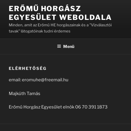
Tartalomhoz
ERŐMŰ HORGÁSZ
EGYESÜLET WEBOLDALA
Minden, amit az Erőmű HE horgászainak és a "Vízválasztói
tavak" látogatóinak tudni érdemes
Menü
ELÉRHETŐSÉG
email: eromuhe@freemail.hu
Majkúth Tamás
Erőmű Horgász Egyesűlet elnök 06 70 391 1873