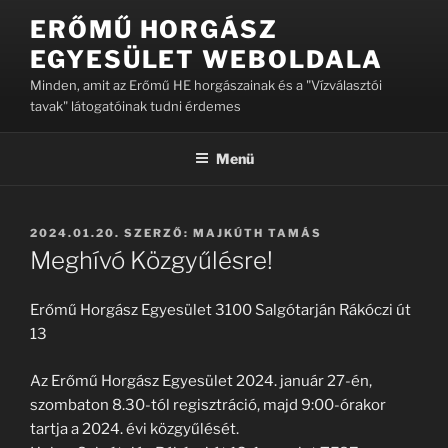
Tartalomhoz
ERŐMŰ HORGÁSZ
EGYESÜLET WEBOLDALA
Minden, amit az Erőmű HE horgászainak és a "Vízválasztói
tavak" látogatóinak tudni érdemes
Menü
BEKÜLDVE:
2024.01.20.
SZERZŐ:
MAJKÚTH TAMÁS
Meghívó Közgyűlésre!
Erőmű Horgász Egyesület 3100 Salgótarján Rákóczi út
13
Az Erőmű Horgász Egyesület 2024. január 27-én,
szombaton 8.30-tól regisztráció, majd 9:00-órakor
tartja a 2024. évi közgyűlését.