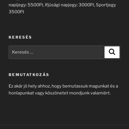
napijegy: 5500Ft, Ifjúsági napjegy: 3000Ft, Sportjegy
3500Ft
KERESÉS
Keresés
Keresé
a
következő
kifejezésre:
BEMUTATKOZÁS
Ez akár jó hely ahhoz, hogy bemutassuk magunkat és a
honlapunkat vagy köszönetet mondjunk valamiért.