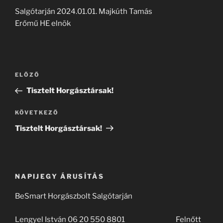
Salgótarján 2024.01.01. Majkúth Tamás
Erőmű HE elnök
Bejegyzés
Korábbi
ELŐZŐ
navigáció
bejegyzés
Tisztelt Horgásztársak!
Következő
KÖVETKEZŐ
bejegyzés
Tisztelt Horgásztársak!
NAPIJEGY ÁRUSÍTÁS
BeSmart Horgászbolt Salgótarján
Lengyel István 06 20 550 8801 Felnőtt