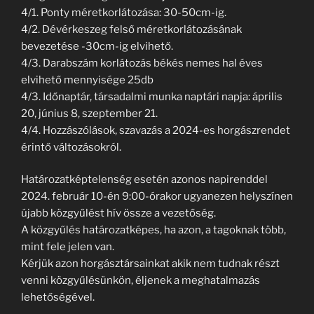
4/1. Ponty méretkorlátozása: 30-50cm-ig.
4/2. Dévérkeszeg felső méretkorlátozásának
bevezetése -30cm-ig elvihető.
4/3. Darabszám korlátozás békés nemes hal éves
elvihető mennyisége 25db
4/3. Időnaptár, társadalmi munka naptári napja: április
20, június 8, szeptember 21.
4/4. Hozzászólások, szavazás a 2024-es horgászrendet
érintő változásokról.
Határozatképtelenség esetén azonos napirenddel
2024. február 10-én 9:00-órakor ugyanezen helyszínen
újabb közgyűlést hív össze a vezetőség.
A közgyűlés határozatképes, ha azon, a tagoknak több,
mint fele jelen van.
Kérjük azon horgásztársainkat akik nem tudnak részt
venni közgyűlésünkön, éljenek a meghatalmazás
lehetőségével.