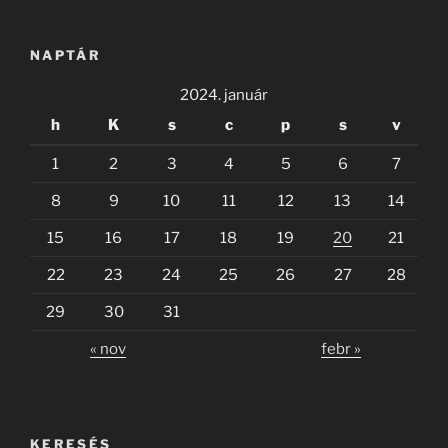
NAPTÁR
2024. január
h
K
s
c
p
s
v
1
2
3
4
5
6
7
8
9
10
11
12
13
14
15
16
17
18
19
20
21
22
23
24
25
26
27
28
29
30
31
« nov
febr »
KERESÉS