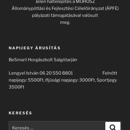
Jelen haltelepítés a MOHOSZ
Állománypótlási és Fejlesztési Célelőirányzat (ÁPFE)
pályázati támogatásával valósult
meg.
NAPIJEGY ÁRUSÍTÁS
BeSmart Horgászbolt Salgótarján
Lengyel István 06 20 550 8801 Felnőtt
napijegy: 5500Ft, Ifjúsági napjegy: 3000Ft, Sportjegy
3500Ft
KERESÉS
Keresés
Keresé