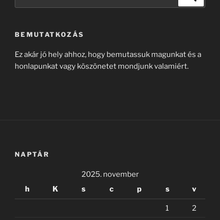
a
következő
kifejezésre:
BEMUTATKOZÁS
Ez akár jó hely ahhoz, hogy bemutassuk magunkat és a
honlapunkat vagy köszönetet mondjunk valamiért.
NAPTÁR
2025. november
h
K
s
c
p
s
v
1
2