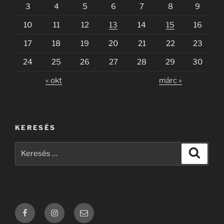
3
4
5
6
7
8
9
10
11
12
13
14
15
16
17
18
19
20
21
22
23
24
25
26
27
28
29
30
« okt
márc »
KERESÉS
Keresés
Keresé
a
következő
kifejezésre:
Facebook
Instagram
webadmin: