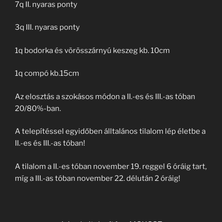
7q II. nyaras ponty
3q III. nyaras ponty
1q bodorka és vörösszárnyú keszeg kb. 10cm
1q compó kb.15cm
Az elosztás a szokásos módon a II.-es és III.-as tóban
20/80%-ban.
A telepítéssel egyidőben álltalános tilalom lép életbe a
II.-es és III.-as tóban!
A tilalom a II.-es tóban november 19. reggel 6 óráig tart,
míg a III.-as tóban november 22. délután 2 óráig!